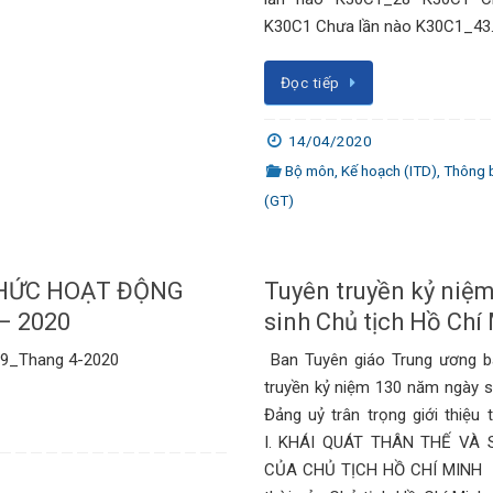
K30C1 Chưa lần nào K30C1_43
Đọc tiếp
14/04/2020
Bộ môn
,
Kế hoạch (ITD)
,
Thông 
(GT)
HỨC HOẠT ĐỘNG
Tuyên truyền kỷ niệ
– 2020
sinh Chủ tịch Hồ Chí
139_Thang 4-2020
Ban Tuyên giáo Trung ương b
truyền kỷ niệm 130 năm ngày s
Đảng uỷ trân trọng giới thiệu
I. KHÁI QUÁT THÂN THẾ VÀ
CỦA CHỦ TỊCH HỒ CHÍ MINH 1.