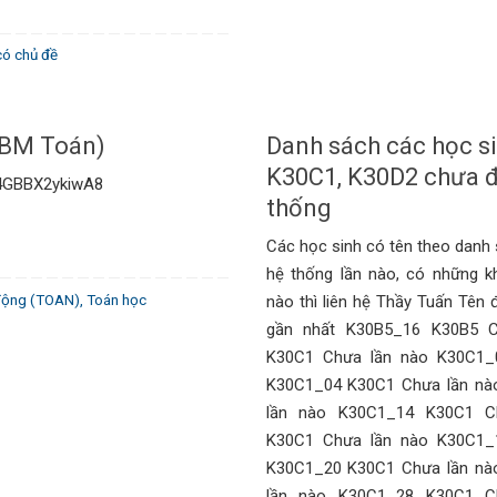
có chủ đề
 (BM Toán)
Danh sách các học s
K30C1, K30D2 chưa 
W4GBBX2ykiwA8
thống
Các học sinh có tên theo danh
hệ thống lần nào, có những 
động (TOAN)
,
Toán học
nào thì liên hệ Thầy Tuấn Tên
gần nhất K30B5_16 K30B5 
K30C1 Chưa lần nào K30C1_
K30C1_04 K30C1 Chưa lần nà
lần nào K30C1_14 K30C1 C
K30C1 Chưa lần nào K30C1_
K30C1_20 K30C1 Chưa lần nà
lần nào K30C1_28 K30C1 C