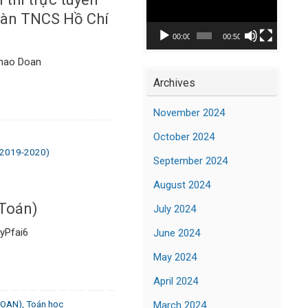
Player
oàn TNCS Hồ Chí
00:00
00:50
 hao Doan
Archives
November 2024
October 2024
 2019-2020)
September 2024
August 2024
 Toán)
July 2024
yPfai6
June 2024
May 2024
April 2024
TOAN)
,
Toán học
March 2024