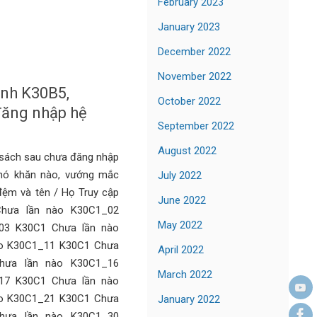
February 2023
January 2023
December 2022
November 2022
inh K30B5,
October 2022
đăng nhập hệ
September 2022
August 2022
 sách sau chưa đăng nhập
khó khăn nào, vướng mắc
July 2022
 đệm và tên / Họ Truy cập
June 2022
Chưa lần nào K30C1_02
May 2022
03 K30C1 Chưa lần nào
o K30C1_11 K30C1 Chưa
April 2022
hưa lần nào K30C1_16
March 2022
17 K30C1 Chưa lần nào
o K30C1_21 K30C1 Chưa
January 2022
hưa lần nào K30C1_30