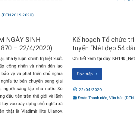
n (DTN 2019-2020)
ĂM NGÀY SINH
Kế hoạch Tổ chức tri
1870 – 22/4/2020)
tuyến “Nét đẹp 54 dâ
i, nhà lý luận chính trị kiệt xuất,
Chi tiết xem tại đây: KH140_Ne
 cấp công nhân và nhân dân lao
 bảo vệ và phát triển chủ nghĩa
Đọc tiếp
 nghĩa tư bản chuyển sang giai
; người sáng lập nhà nước Xô
22/04/2020
 đầu tiên trên thế giới và lãnh
Đoàn Thanh niên
,
Văn bản (DTN
 tay vào xây dựng chủ nghĩa xã
ên thật là Vladimir Ilits Ulianov,