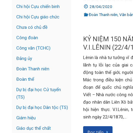
Chi hội Cựu chiến binh
28/04/2020
Đoàn Thanh niên
,
Văn bả
Chi hội Cựu giáo chức
Chưa có chủ đề
Công đoàn
KỶ NIỆM 150 N
V.I.LÊNIN (22/4/
Công văn (TCHC)
Lênin là nhà tư tưởng vĩ đạ
Đảng ủy
lãnh tụ lỗi lạc của giai
Đoàn Thanh niên
động toàn thế giới; người
Đoàn thể
Mác trong điều kiện chủ
đoạn đế quốc chủ nghĩa
Dự bị đại học Cử tuyển
Viết – Nhà nước công nông
(TS)
đạo nhân dân Liên Xô bắt
Dự bị đại học Dân tộc (TS)
hội hiện thực. V.I.Lênin, t
sinh ngày 22/4/1870,…
Giám hiệu
Giáo dục thể chất
Đọc tiếp