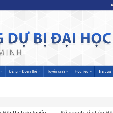
Đảng – Đoàn thể
Tuyển sinh
Học liệu
Tra cứu
 Hội thi trực tuyến
Kế hoạch tổ chức Hội