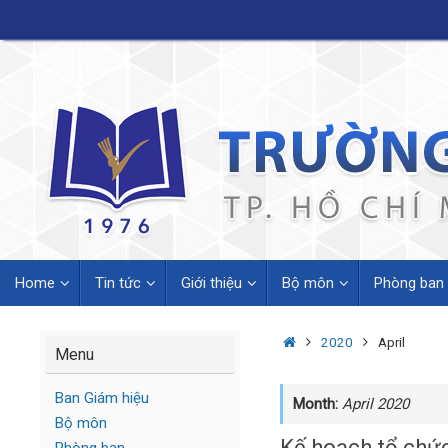
Skip
to
content
Skip
Home
Tin tức
Giới thiệu
Bộ môn
Phòng ban
to
content
Home
2020
April
Menu
Ban Giám hiệu
Month:
April 2020
Bộ môn
Kế hoạch tổ chức