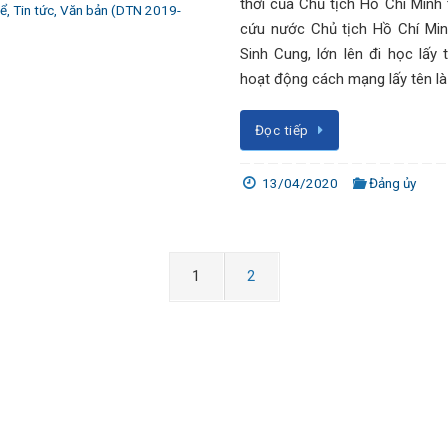
thời của Chủ tịch Hồ Chí Minh 
hể
,
Tin tức
,
Văn bản (DTN 2019-
cứu nước Chủ tịch Hồ Chí Min
Sinh Cung, lớn lên đi học lấy
hoạt động cách mạng lấy tên l
Đọc tiếp
13/04/2020
Đảng ủy
1
2