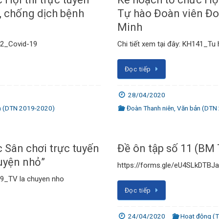
, chống dịch bệnh
Tự hào Đoàn viên Đ
Minh
142_Covid-19
Chi tiết xem tại đây: KH141_Tu
Đọc tiếp
28/04/2020
n (DTN 2019-2020)
Đoàn Thanh niên
,
Văn bản (DTN
 Sân chơi trực tuyến
Đề ôn tập số 11 (BM
huyện nhỏ”
https://forms.gle/eU4SLkDTBJa
129_TV la chuyen nho
Đọc tiếp
24/04/2020
Hoạt động (