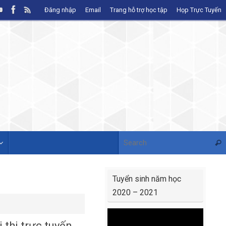
Đăng nhập
Email
Trang hỗ trợ học tập
Họp Trực Tuyến
Sear
Tuyển sinh năm học
2020 – 2021
Video
 thi trực tuyến