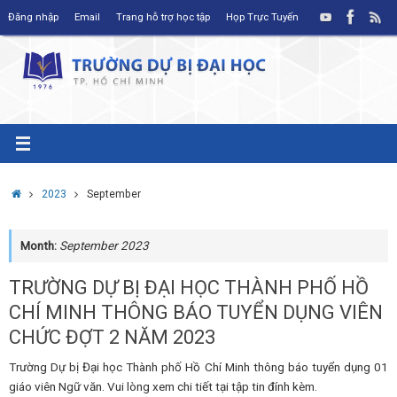
Skip
Đăng nhập
Email
Trang hỗ trợ học tập
Họp Trực Tuyến
to
content
Home
2023
September
Month:
September 2023
TRƯỜNG DỰ BỊ ĐẠI HỌC THÀNH PHỐ HỒ
CHÍ MINH THÔNG BÁO TUYỂN DỤNG VIÊN
CHỨC ĐỢT 2 NĂM 2023
Trường Dự bị Đại học Thành phố Hồ Chí Minh thông báo tuyển dụng 01
giáo viên Ngữ văn. Vui lòng xem chi tiết tại tập tin đính kèm.