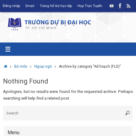
Skip
Đăng nhập
Email
Trang hỗ trợ học tập
Họp Trực Tuyến
to
content
Home
Bộ môn
Ngoại ngữ
Archive by category "Kế hoạch (FLD)"
Nothing Found
Apologies, but no results were found for the requested archive. Perhaps
searching will help find a related post.
S
Searc
fo
Menu