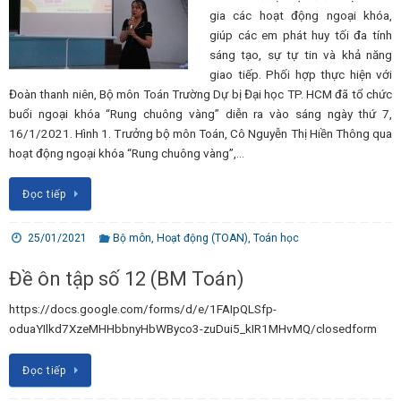
gia các hoạt động ngoại khóa,
giúp các em phát huy tối đa tính
sáng tạo, sự tự tin và khả năng
giao tiếp. Phối hợp thực hiện với
Đoàn thanh niên, Bộ môn Toán Trường Dự bị Đại học TP. HCM đã tổ chức
buổi ngoại khóa “Rung chuông vàng” diễn ra vào sáng ngày thứ 7,
16/1/2021. Hình 1. Trưởng bộ môn Toán, Cô Nguyễn Thị Hiền Thông qua
hoạt động ngoại khóa “Rung chuông vàng”,…
Đọc tiếp
25/01/2021
Bộ môn
,
Hoạt động (TOAN)
,
Toán học
Đề ôn tập số 12 (BM Toán)
https://docs.google.com/forms/d/e/1FAIpQLSfp-
oduaYIlkd7XzeMHHbbnyHbWByco3-zuDui5_kIR1MHvMQ/closedform
Đọc tiếp