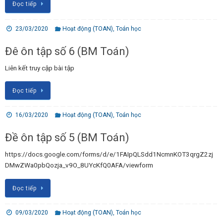
Đọc tiếp
23/03/2020
Hoạt động (TOAN)
,
Toán học
Đê ôn tập số 6 (BM Toán)
Liên kết truy cập bài tập
Đọc tiếp
16/03/2020
Hoạt động (TOAN)
,
Toán học
Đề ôn tập số 5 (BM Toán)
https://docs.google.com/forms/d/e/1FAIpQLSdd1NcmnKOT3qrgZ2zj
DMwZWa0pbQozja_v9O_8UYcKfQ0AFA/viewform
Đọc tiếp
09/03/2020
Hoạt động (TOAN)
,
Toán học