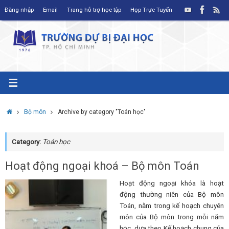
Skip
Đăng nhập
Email
Trang hỗ trợ học tập
Họp Trực Tuyến
to
content
Home
Bộ môn
Archive by category "Toán học"
Category:
Toán học
Hoạt động ngoại khoá – Bộ môn Toán
Hoạt động ngoại khóa là hoạt
động thường niên của Bộ môn
Toán, nằm trong kế hoạch chuyên
môn của Bộ môn trong mỗi năm
học, dựa theo Kế hoạch chung của