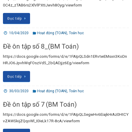
0C4z_zTAB6rs2XlVlPXtIJwvh8Oyg/viewform
Đọc tiếp
10/04/2020
Hoạt động (TOAN)
,
Toán học
Đề ôn tập số 8_(BM Toán)
https://docs.google.com/forms/d/e/1FAIpQLSdn1ERvtwEMsxn3KoDn
HRJO6JpvhWqFOszVd5_2bQADjjz6Eg/viewform
Đọc tiếp
30/03/2020
Hoạt động (TOAN)
,
Toán học
Đề ôn tập số 7 (BM Toán)
https://docs.google.com/forms/d/e/1FAIpQLSegwHv6EiajkHrAz0HtCY
vZAWSkijZQqoWl_I0IeLk17R-8cA/viewform