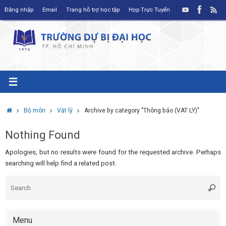
Skip
Đăng nhập
Email
Trang hỗ trợ học tập
Họp Trực Tuyến
to
content
Home
Bộ môn
Vật lý
Archive by category "Thông báo (VAT LY)"
Nothing Found
Apologies, but no results were found for the requested archive. Perhaps
searching will help find a related post.
S
Searc
fo
Menu