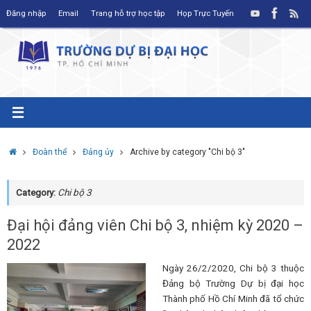
Skip
Đăng nhập
Email
Trang hỗ trợ học tập
Họp Trực Tuyến
to
content
Home
Đoàn thể
Đảng ủy
Archive by category "Chi bộ 3"
Category:
Chi bộ 3
Đại hội đảng viên Chi bộ 3, nhiệm kỳ 2020 –
2022
Ngày 26/2/2020, Chi bộ 3 thuộc
Đảng bộ Trường Dự bị đại học
Thành phố Hồ Chí Minh đã tổ chức