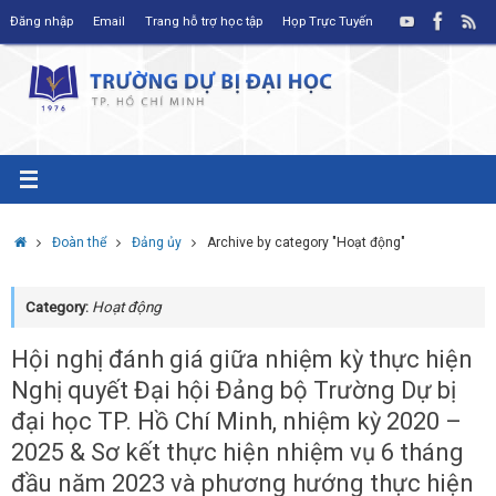
Skip
Đăng nhập
Email
Trang hỗ trợ học tập
Họp Trực Tuyến
to
content
Home
Đoàn thể
Đảng ủy
Archive by category "Hoạt động"
Category:
Hoạt động
Hội nghị đánh giá giữa nhiệm kỳ thực hiện
Nghị quyết Đại hội Đảng bộ Trường Dự bị
đại học TP. Hồ Chí Minh, nhiệm kỳ 2020 –
2025 & Sơ kết thực hiện nhiệm vụ 6 tháng
đầu năm 2023 và phương hướng thực hiện