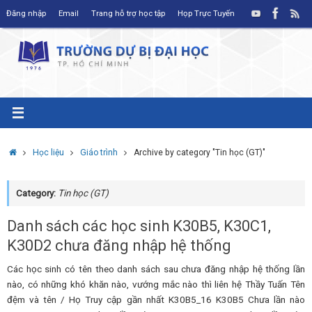
Skip
Đăng nhập
Email
Trang hỗ trợ học tập
Họp Trực Tuyến
to
content
Home
Học liệu
Giáo trình
Archive by category "Tin học (GT)"
Category:
Tin học (GT)
Danh sách các học sinh K30B5, K30C1,
K30D2 chưa đăng nhập hệ thống
Các học sinh có tên theo danh sách sau chưa đăng nhập hệ thống lần
nào, có những khó khăn nào, vướng mắc nào thì liên hệ Thầy Tuấn Tên
đệm và tên / Họ Truy cập gần nhất K30B5_16 K30B5 Chưa lần nào