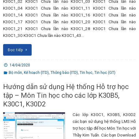
K30C1_02 K30C1 Chưa lần nào K30C1_03 K30C1 Chưa lần nào
K30C1_04 K30C1 Chưa lần nào K30C1_11 K30C1 Chưa lần nào
K30C1_14 K30C1 Chưa lần nào K30C1_16 K30C1 Chưa lần nào
K30C1_17 K30C1 Chưa lần nào K30C1_20 K30C1 Chưa lần nào
K30C1_21 K30C1 Chưa lần nào K30C1_28 K30C1 Chưa lần nào
K30C1_30 K30C1 Chưa lần nào K30C1_43…
Đọc tiếp
14/04/2020
Bộ môn
,
Kế hoạch (ITD)
,
Thông báo (ITD)
,
Tin học
,
Tin học (GT)
Hướng dẫn sử dụng Hệ thống Hỗ trợ học
tập – Môn Tin học cho các lớp K30B5,
K30C1, K30D2
Các lớp K30C1, K30B5, K30D2
các bạn sử dụng hệ thống LMS Hỗ
trợ học tập để học Môn Tin học với
Thầy Kim Tuấn. Các bạn Download