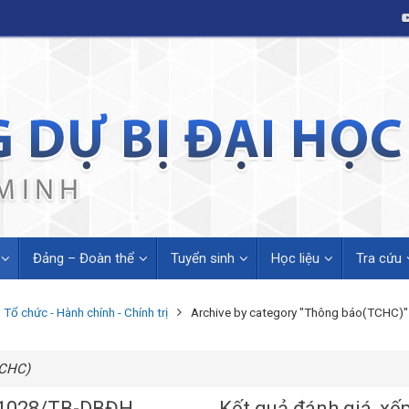
Đảng – Đoàn thể
Tuyển sinh
Học liệu
Tra cứu
Tổ chức - Hành chính - Chính trị
Archive by category "Thông báo(TCHC)"
TCHC)
1028/TB-DBĐH
Kết quả đánh giá, xếp