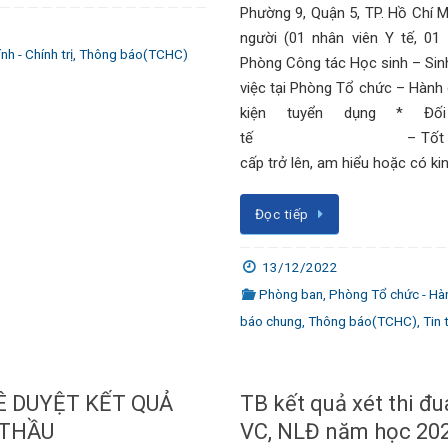
Phường 9, Quận 5, TP. Hồ Chí Min
người (01 nhân viên Y tế, 01 
h - Chính trị
,
Thông báo(TCHC)
Phòng Công tác Học sinh – Sinh
việc tại Phòng Tổ chức – Hành c
kiện tuyển dụng * Đố
tế – Tốt nghiệp Y s
cấp trở lên, am hiểu hoặc có ki
Đọc tiếp
13/12/2022
Phòng ban
,
Phòng Tổ chức - Hành
báo chung
,
Thông báo(TCHC)
,
Tin 
Ê DUYỆT KẾT QUẢ
TB kết quả xét thi đ
 THẦU
VC, NLĐ năm học 20