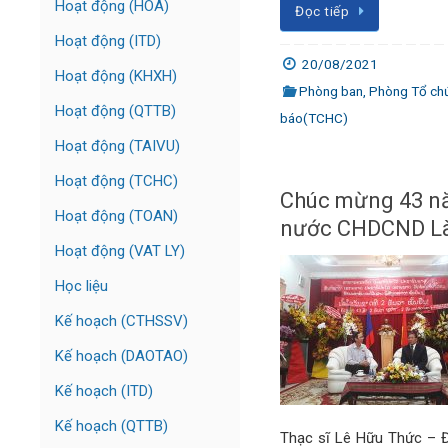
Hoạt động (HOÁ)
Đọc tiếp
Hoạt động (ITD)
20/08/2021
Hoạt động (KHXH)
Phòng ban
,
Phòng Tổ chức
Hoạt động (QTTB)
báo(TCHC)
Hoạt động (TAIVU)
Hoạt động (TCHC)
Chúc mừng 43 n
Hoạt động (TOAN)
nước CHDCND L
Hoạt động (VAT LY)
Học liệu
Kế hoạch (CTHSSV)
Kế hoạch (DAOTAO)
Kế hoạch (ITD)
Kế hoạch (QTTB)
Thạc sĩ Lê Hữu Thức – Đ