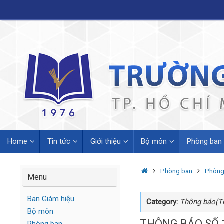
Skip
to
content
Skip
Home
Tin tức
Giới thiệu
Bộ môn
Phòng ban
to
content
Home
Phòng ban
Phòng 
Menu
Ban Giám hiệu
Category:
Thông báo(
Bộ môn
THÔNG BÁO SỐ 