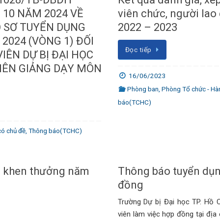
 10 NĂM 2024 VỀ
viên chức, người la
Ồ SƠ TUYỂN DỤNG
2022 – 2023
2024 (VÒNG 1) ĐỐI
Đọc tiếp
 VIÊN DỰ BỊ ĐẠI HỌC
 VIÊN GIẢNG DẠY MÔN
16/06/2023
Phòng ban
,
Phòng Tổ chức - Hành
báo(TCHC)
có chủ đề
,
Thông báo(TCHC)
 – khen thưởng năm
Thông báo tuyển dụn
đồng
Trường Dự bị Đại học TP. Hồ 
viên làm việc hợp đồng tại địa