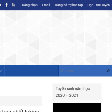
Đăng nhập
Email
Trang hỗ trợ học tập
Họp Trực Tuyến
Sear
Tuyển sinh năm học
2020 – 2021
Video
 loại chất lượng