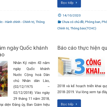
Đọc tiếp
14/10/2020
 - Hành chính - Chính trị
,
Thông
Chưa có chủ đề
,
Phòng ban
,
Phò
Chính trị
,
Thông báo(TCHC)
ăm ngày Quốc khánh
Báo cáo thực hiện qu
ào
Nhân Kỷ niệm 43 năm
ngày Quốc khánh
Nước Cộng hoà Dân
chủ Nhân dân Lào,
2018 và kế hoạch triển khai q
(02/12/1975 –
2018-2019. Vui lòng xem tại đ
02/12/2018). Vào ngày
29 tháng 11 năm 2018,
Đọc tiếp
ại diện Đảng ủy, Ban Giám hiệu