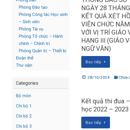
Phòng ban
NGÀY 28 THÁNG
Phòng Đào tạo
Phòng Công tác Học sinh
KẾT QUẢ XÉT H
– Sinh viên
VIÊN CHỨC NĂM 
Phòng Tài vụ
VỚI VỊ TRÍ GIÁO
Phòng Tổ chức – Hành
HẠNG III (GIÁO
chính – Chính trị
NGỮ VĂN)
Phòng Quản trị – Thiết bị
Đoàn thể
Đọc tiếp
Thư viện
28/10/2024
Chưa 
Categories
Bộ môn
Kết quả thi đua
Chi bộ 1
học 2022 – 2023
Chi bộ 2
Đọc tiếp
Chi bộ 3