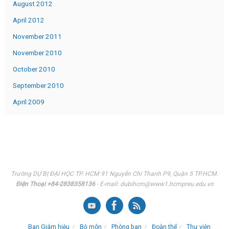
August 2012
April 2012
November 2011
November 2010
October 2010
September 2010
April 2009
Trường DỰ BỊ ĐẠI HỌC TP. HCM 91 Nguyễn Chí Thanh P9, Quận 5 TP.HCM.
Điện Thoại +84-2838358136
- E-mail: dubihcm@www1.hcmpreu.edu.vn
Ban Giám hiệu
Bộ môn
Phòng ban
Đoàn thể
Thư viện