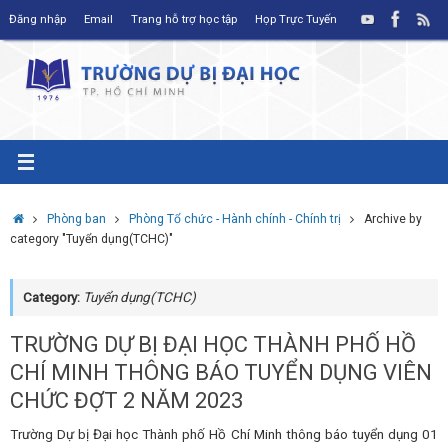
Skip
Đăng nhập
Email
Trang hỗ trợ học tập
Họp Trực Tuyến
to
content
Home
Phòng ban
Phòng Tổ chức - Hành chính - Chính trị
Archive by
category "Tuyển dụng(TCHC)"
Category:
Tuyển dụng(TCHC)
TRƯỜNG DỰ BỊ ĐẠI HỌC THÀNH PHỐ HỒ
CHÍ MINH THÔNG BÁO TUYỂN DỤNG VIÊN
CHỨC ĐỢT 2 NĂM 2023
Trường Dự bị Đại học Thành phố Hồ Chí Minh thông báo tuyển dụng 01