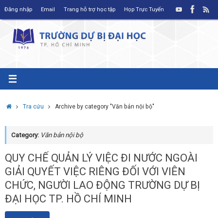
Skip
Đăng nhập
Email
Trang hỗ trợ học tập
Họp Trực Tuyến
to
content
Home
Tra cứu
Archive by category "Văn bản nội bộ"
Category:
Văn bản nội bộ
QUY CHẾ QUẢN LÝ VIỆC ĐI NƯỚC NGOÀI
GIẢI QUYẾT VIỆC RIÊNG ĐỐI VỚI VIÊN
CHỨC, NGƯỜI LAO ĐỘNG TRƯỜNG DỰ BỊ
ĐẠI HỌC TP. HỒ CHÍ MINH