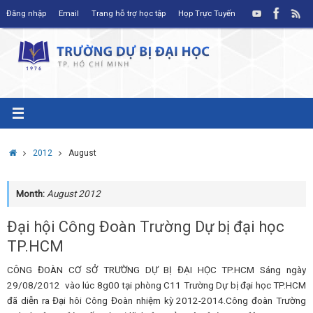
Skip
Đăng nhập
Email
Trang hỗ trợ học tập
Họp Trực Tuyến
to
content
Home
2012
August
Month:
August 2012
Đại hội Công Đoàn Trường Dự bị đại học
TP.HCM
CÔNG ĐOÀN CƠ SỞ TRƯỜNG DỰ BỊ ĐẠI HỌC TP.HCM Sáng ngày
29/08/2012 vào lúc 8g00 tại phòng C11 Trường Dự bị đại học TP.HCM
đã diễn ra Đại hôi Công Đoàn nhiệm kỳ 2012-2014.Công đoàn Trường