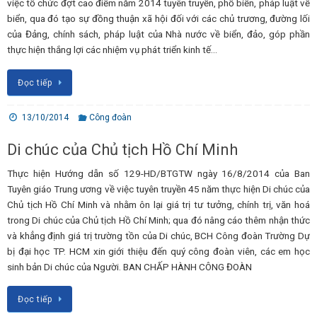
việc tổ chức đợt cao điểm năm 2014 tuyên truyền, phổ biến, pháp luật về
biển, qua đó tạo sự đồng thuận xã hội đối với các chủ trương, đường lối
của Đảng, chính sách, pháp luật của Nhà nước về biển, đảo, góp phần
thực hiện thắng lợi các nhiệm vụ phát triển kinh tế…
Đọc tiếp
13/10/2014
Công đoàn
Di chúc của Chủ tịch Hồ Chí Minh
Thực hiện Hướng dẫn số 129-HD/BTGTW ngày 16/8/2014 của Ban
Tuyên giáo Trung ương về việc tuyên truyền 45 năm thực hiện Di chúc của
Chủ tịch Hồ Chí Minh và nhằm ôn lại giá trị tư tưởng, chính trị, văn hoá
trong Di chúc của Chủ tịch Hồ Chí Minh; qua đó nâng cáo thêm nhận thức
và khẳng định giá trị trường tồn của Di chúc, BCH Công đoàn Trường Dự
bị đại học TP. HCM xin giới thiệu đến quý công đoàn viên, các em học
sinh bản Di chúc của Người. BAN CHẤP HÀNH CÔNG ĐOÀN
Đọc tiếp