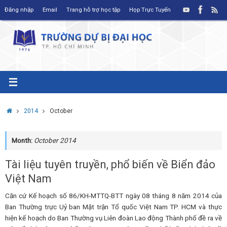
Skip
Đăng nhập
Email
Trang hỗ trợ học tập
Họp Trực Tuyến
to
content
Home
2014
October
Month:
October 2014
Tài liệu tuyên truyền, phổ biến về Biển đảo
Việt Nam
Căn cứ Kế hoạch số 86/KH-MTTQ-BTT ngày 08 tháng 8 năm 2014 của
Ban Thường trực Uỷ ban Mặt trận Tổ quốc Việt Nam TP. HCM và thực
hiện kế hoạch do Ban Thường vụ Liên đoàn Lao động Thành phố đề ra về