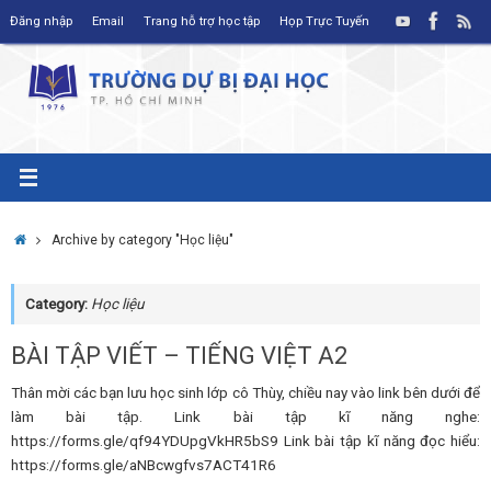
Skip
Đăng nhập
Email
Trang hỗ trợ học tập
Họp Trực Tuyến
to
content
Home
Archive by category "Học liệu"
Category:
Học liệu
BÀI TẬP VIẾT – TIẾNG VIỆT A2
Thân mời các bạn lưu học sinh lớp cô Thùy, chiều nay vào link bên dưới để
làm bài tập. Link bài tập kĩ năng nghe:
https://forms.gle/qf94YDUpgVkHR5bS9 Link bài tập kĩ năng đọc hiểu:
https://forms.gle/aNBcwgfvs7ACT41R6