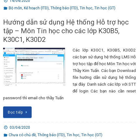
14/04/2020
Bộ môn
,
Kế hoạch (ITD)
,
Thông báo (ITD)
,
Tin học
,
Tin học (GT)
Hướng dẫn sử dụng Hệ thống Hỗ trợ học
tập – Môn Tin học cho các lớp K30B5,
K30C1, K30D2
Các lớp K30C1, K30B5, K30D2
các bạn sử dụng hệ thống LMS Hỗ
trợ học tập để học Môn Tin học với
Thầy Kim Tuấn. Các bạn Download
file hướng dẫn sử dụng hệ thống
tại đây Danh sách các lớp với STT
để login Các bạn nào cần reset
password thì email cho thầy Tuấn
Đọc tiếp
03/04/2020
Chưa có chủ đề
,
Thông báo (ITD)
,
Tin học
,
Tin học (GT)