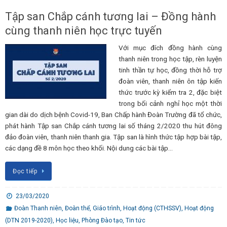
Tập san Chắp cánh tương lai – Đồng hành
cùng thanh niên học trực tuyến
Với mục đích đồng hành cùng
thanh niên trong học tập, rèn luyện
tinh thần tự học, đồng thời hỗ trợ
đoàn viên, thanh niên ôn tập kiến
thức trước kỳ kiểm tra 2, đặc biệt
trong bối cảnh nghỉ học một thời
gian dài do dịch bệnh Covid-19, Ban Chấp hành Đoàn Trường đã tổ chức,
phát hành Tập san Chắp cánh tương lai số tháng 2/2020 thu hút đông
đảo đoàn viên, thanh niên thanh gia. Tập san là hình thức tập hợp bài tập,
các dạng đề 8 môn học theo khối. Nội dung các bài tập…
Đọc tiếp
23/03/2020
Đoàn Thanh niên
,
Đoàn thể
,
Giáo trình
,
Hoạt động (CTHSSV)
,
Hoạt động
(DTN 2019-2020)
,
Học liệu
,
Phòng Đào tạo
,
Tin tức