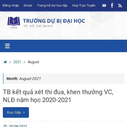
Skip
Đăng nhập
Email
Trang hỗ trợ học tập
Họp Trực Tuyến
to
content
Home
2021
August
Month:
August 2021
TB kết quả xét thi đua, khen thưởng VC,
NLĐ năm học 2020-2021
Đọc tiếp
20/08/2021