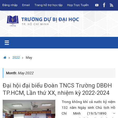
Skip
Đăng nhập
Email
Trang hỗ trợ học tập
Họp Trực Tuyến
to
content
Home
2022
May
Month:
May 2022
Đại hội đại biểu Đoàn TNCS Trường DBĐH
TP.HCM, Lần thứ XX, nhiệm kỳ 2022-2024
Trong không khí cả nước kỷ niệm
132 năm Ngày sinh Chủ tịch Hồ
Chí Minh (19/5/1890 –