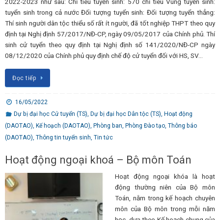
2022-2023 như sau: Chỉ tiêu tuyển sinh: 570 chỉ tiêu Vùng tuyển sinh:
tuyển sinh trong cả nước Đối tượng tuyển sinh: Đối tượng tuyển thẳng:
Thí sinh người dân tộc thiểu số rất ít người, đã tốt nghiệp THPT theo quy
định tại Nghị định 57/2017/NĐ-CP, ngày 09/05/2017 của Chính phủ. Thí
sinh cử tuyển theo quy định tại Nghị định số 141/2020/NĐ-CP ngày
08/12/2020 của Chính phủ quy định chế độ cử tuyển đối với HS, SV…
Đọc tiếp
16/05/2022
Dự bị đại học Cử tuyển (TS)
,
Dự bị đại học Dân tộc (TS)
,
Hoạt động
(DAOTAO)
,
Kế hoạch (DAOTAO)
,
Phòng ban
,
Phòng Đào tạo
,
Thông báo
(DAOTAO)
,
Thông tin tuyển sinh
,
Tin tức
Hoạt động ngoại khoá – Bộ môn Toán
Hoạt động ngoại khóa là hoạt
động thường niên của Bộ môn
Toán, nằm trong kế hoạch chuyên
môn của Bộ môn trong mỗi năm
học, dựa theo Kế hoạch chung của