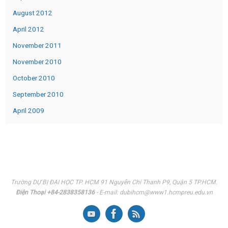
August 2012
April 2012
November 2011
November 2010
October 2010
September 2010
April 2009
Trường DỰ BỊ ĐẠI HỌC TP. HCM 91 Nguyễn Chí Thanh P9, Quận 5 TP.HCM.
Điện Thoại +84-2838358136
- E-mail: dubihcm@www1.hcmpreu.edu.vn