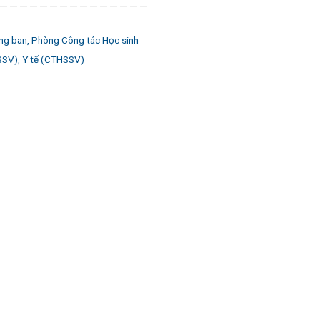
ng ban
,
Phòng Công tác Học sinh
SSV)
,
Y tế (CTHSSV)