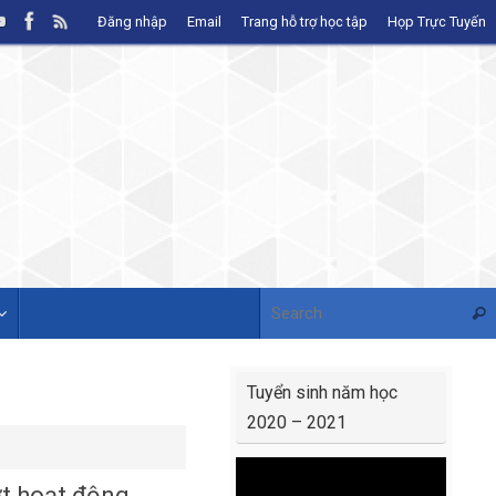
Đăng nhập
Email
Trang hỗ trợ học tập
Họp Trực Tuyến
Sear
Tuyển sinh năm học
2020 – 2021
Video
t hoạt động