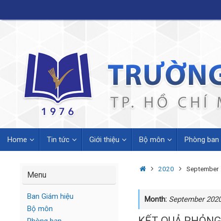
Skip
to
content
Skip
Home
Tin tức
Giới thiệu
Bộ môn
Phòng ban
to
content
Home
2020
September
Menu
Ban Giám hiệu
Month:
September 202
Bộ môn
KẾT QUẢ PHỎNG