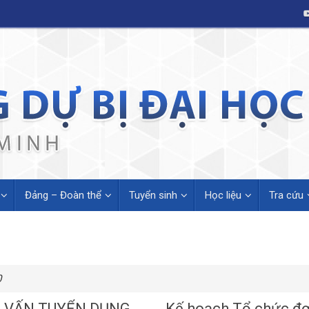
Đảng – Đoàn thể
Tuyển sinh
Học liệu
Tra cứu
0
 VẤN TUYỂN DỤNG
Kế hoạch Tổ chức đợ