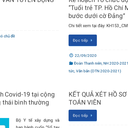
“Tuổi trẻ TP. Hồ Chí 
bước dưới cờ Đảng”
Chi tiết xem tại đây: KH153_C
có chủ đề
Đọc tiếp
22/09/2020
Đoàn Thanh niên
,
NH 2020-202
tức
,
Văn bản (DTN 2020-2021)
h Covid-19 tại cộng
KẾT QUẢ XÉT HỒ SƠ
 thái bình thường
TOÁN VIÊN
Đọc tiếp
Bộ Y tế xây dựng và
ban hành cuốn “Sổ tay